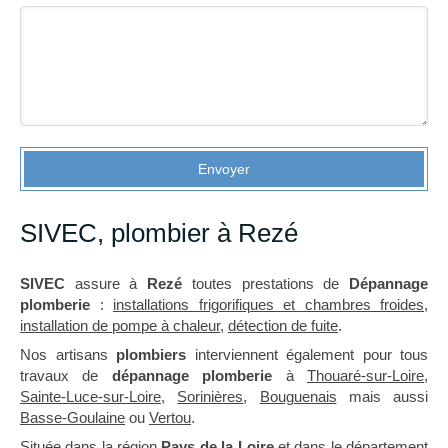
Envoyer
SIVEC, plombier à Rezé
SIVEC
assure à
Rezé
toutes prestations de
Dépannage
plomberie
:
installations frigorifiques et chambres froides
,
installation de pompe à chaleur
,
détection de fuite
.
Nos artisans
plombiers
interviennent également pour tous
travaux de
dépannage plomberie
à
Thouaré-sur-Loire
,
Sainte-Luce-sur-Loire
,
Sorinières
,
Bouguenais
mais aussi
Basse-Goulaine
ou
Vertou
.
Située dans la région
Pays de la Loire
et dans le département